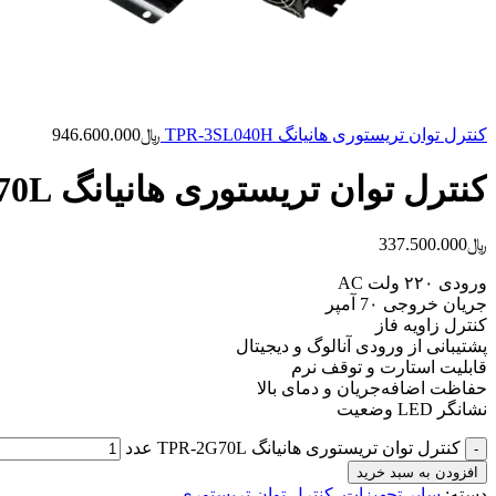
کنترل توان تریستوری هانیانگ TPR-3SL040H
﷼
946.600.000
کنترل توان تریستوری هانیانگ TPR-2G70L
﷼
337.500.000
ورودی ۲۲۰ ولت AC
جریان خروجی 7۰ آمپر
کنترل زاویه فاز
پشتیبانی از ورودی آنالوگ و دیجیتال
قابلیت استارت و توقف نرم
حفاظت اضافه‌جریان و دمای بالا
نشانگر LED وضعیت
کنترل توان تریستوری هانیانگ TPR-2G70L عدد
افزودن به سبد خرید
دسته:
سایر تجهیزات
,
کنترل توان تریستوری