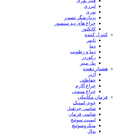
فیبر نوری
لیزری
نوری
پردازشگر تصویر
چراغ های دید سنسور
کانکتور
کنترل کننده
تایمر
دما
دما و رطوبت
رکوردر
پنل میتر
هشدار دهنده
آژیر
حفاظتی
چراغ آلارم
چراغ ستونی
فرمان مکانیکی
جوی استیک
شاسی جرثقیل
شاسی فرمان
لیمیت سوئیچ
میکروسوئیچ
پدال