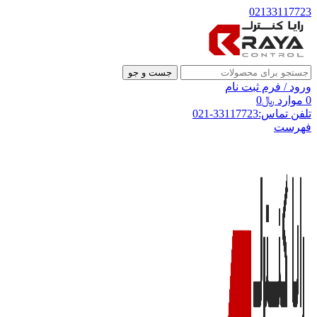
02133117723
جست و جو
ورود / فرم ثبت نام
0
موارد
﷼
0
تلفن تماس:33117723-021
فهرست