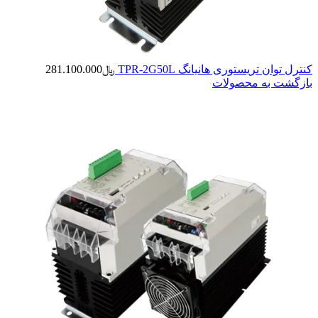
کنترل توان تریستوری هانیانگ TPR-2G50L
﷼
281.100.000
بازگشت به محصولات