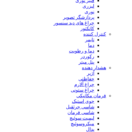
فیبر نوری
لیزری
نوری
پردازشگر تصویر
چراغ های دید سنسور
کانکتور
کنترل کننده
تایمر
دما
دما و رطوبت
رکوردر
پنل میتر
هشدار دهنده
آژیر
حفاظتی
چراغ آلارم
چراغ ستونی
فرمان مکانیکی
جوی استیک
شاسی جرثقیل
شاسی فرمان
لیمیت سوئیچ
میکروسوئیچ
پدال