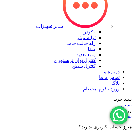
سایر تجهیزات
انکودر
ترانسمیتر
رله حالت جامد
مبدل
منبع تغذیه
کنترل توان تریستوری
کنترل سطح
درباره ما
تماس با ما
بلاگ
ورود / فرم ثبت نام
سبد خرید
بستن
ورود
بستن
هنوز حساب کاربری ندارید؟