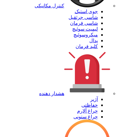
کنترل مکانیکی
جوی استیک
شاسی جرثقیل
شاسی فرمان
لیمیت سوئیچ
میکروسوئیچ
پدال
کلید فرمان
هشدار دهنده
آژیر
حفاظتی
چراغ آلارم
چراغ ستونی