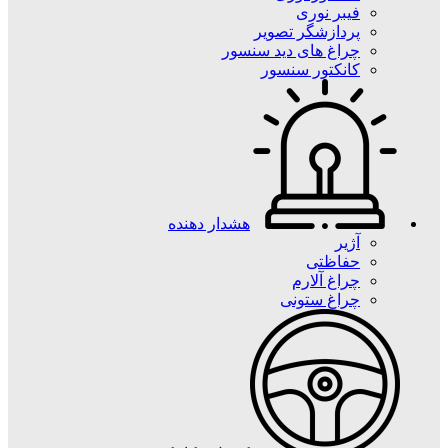
فیبر نوری
پردازشگر تصویر
چراغ های دید سنسور
کانکتور سنسور
هشدار دهنده
آژیر
حفاظتی
چراغ آلارم
چراغ ستونی