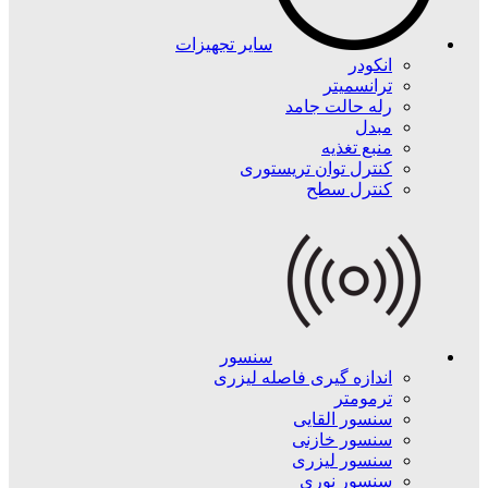
سایر تجهیزات
انکودر
ترانسمیتر
رله حالت جامد
مبدل
منبع تغذیه
کنترل توان تریستوری
کنترل سطح
سنسور
اندازه گیری فاصله لیزری
ترمومتر
سنسور القایی
سنسور خازنی
سنسور لیزری
سنسور نوری