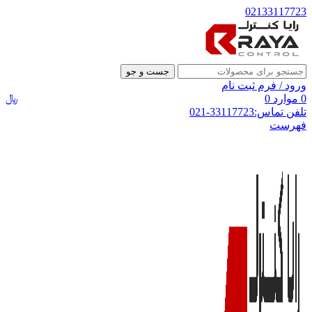
02133117723
جست و جو
ورود / فرم ثبت نام
﷼
0
موارد
0
تلفن تماس:33117723-021
فهرست