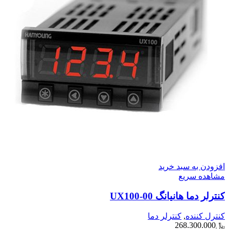
افزودن به سبد خرید
مشاهده سریع
کنترلر دما هانیانگ UX100-00
کنترل کننده
,
کنترلر دما
﷼
268.300.000