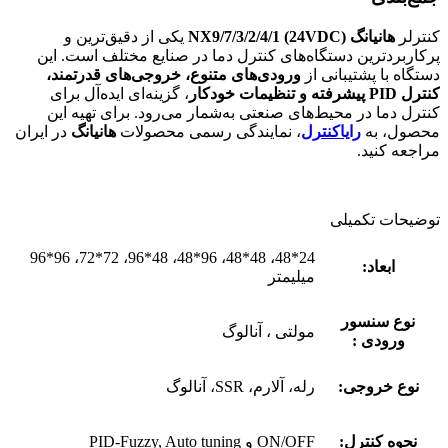
کنترلر
هانیانگ NX9/7/3/2/4/1 (24VDC)
یکی از دقیق‌ترین و
پرکاربردترین دستگاه‌های کنترل دما در صنایع مختلف است. این
دستگاه با پشتیبانی از
ورودی‌های متنوع، خروجی‌های قدرتمند،
کنترل PID پیشرفته و تنظیمات خودکار
، گزینه‌ای ایده‌آل برای
کنترل دما در محیط‌های صنعتی به‌شمار می‌رود. برای تهیه این
محصول، به
رایاکنترل
، نمایندگی رسمی محصولات
هانیانگ
در ایران
مراجعه کنید.
توضیحات تکمیلی
24*48، 48*48، 96*48، 48*96، 72*72، 96*96
ابعاد:
میلیمتر
نوع سنسور
مولتی ، آنالوگ
ورودی :
نوع خروجی:
رله، آلارم، SSR، آنالوگ
نحوه کنترل:
ON/OFF و PID-Fuzzy, Auto tuning