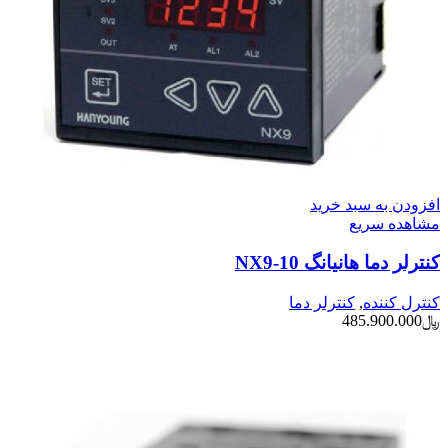
افزودن به سبد خرید
مشاهده سریع
کنترلر دما هانیانگ NX9-10
کنترل کننده
,
کنترلر دما
﷼
485.900.000