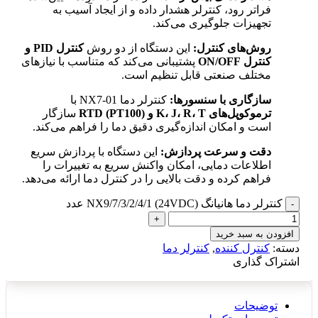
فراتر رود، کنترلر هشدار داده و از ایجاد آسیب به
تجهیزات جلوگیری می‌کند.
روش‌های کنترل:
این دستگاه از دو روش
کنترل PID و
کنترل ON/OFF
پشتیبانی می‌کند که متناسب با نیازهای
مختلف صنعتی قابل تنظیم است.
سازگاری با سنسورها:
کنترلر دما NX7-01 با
ترموکوپل‌های K، J، R، T و RTD (PT100)
سازگار
است و امکان اندازه‌گیری دقیق دما را فراهم می‌کند.
دقت و سرعت پردازش:
این دستگاه با پردازش سریع
اطلاعات دمایی، امکان واکنش سریع به تغییرات را
فراهم کرده و دقت بالایی را در کنترل دما ارائه می‌دهد.
کنترلر دما هانیانگ NX9/7/3/2/4/1 (24VDC) عدد
افزودن به سبد خرید
دسته:
کنترل کننده
,
کنترلر دما
اشتراک گذاری
توضیحات