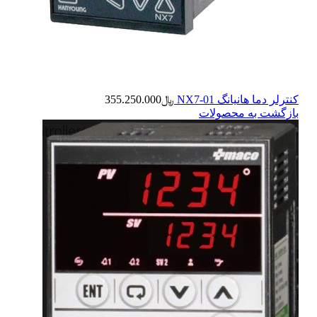
کنترلر دما هانیانگ NX7-01
﷼
355.250.000
بازگشت به محصولات