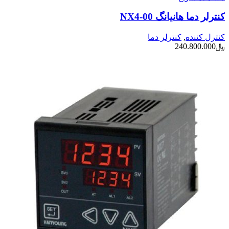
کنترلر دما هانیانگ NX4-00
کنترل کننده
,
کنترلر دما
﷼
240.800.000