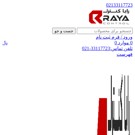
02133117723
جست و جو
ورود / فرم ثبت نام
﷼
0
موارد
0
تلفن تماس:33117723-021
فهرست