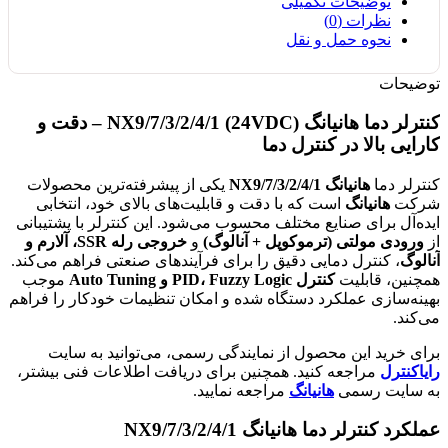
توضیحات تکمیلی
نظرات (0)
نحوه حمل و نقل
توضیحات
کنترلر دما هانیانگ NX9/7/3/2/4/1 (24VDC) – دقت و
کارایی بالا در کنترل دما
کنترلر دما
هانیانگ NX9/7/3/2/4/1
یکی از پیشرفته‌ترین محصولات
شرکت
هانیانگ
است که با دقت و قابلیت‌های بالای خود، انتخابی
ایده‌آل برای صنایع مختلف محسوب می‌شود. این کنترلر با پشتیبانی
از
ورودی مولتی (ترموکوپل + آنالوگ)
و
خروجی رله SSR، آلارم و
آنالوگ
، کنترل دمایی دقیق را برای فرآیندهای صنعتی فراهم می‌کند.
همچنین، قابلیت
کنترل PID، Fuzzy Logic و Auto Tuning
موجب
بهینه‌سازی عملکرد دستگاه شده و امکان تنظیمات خودکار را فراهم
می‌کند.
برای خرید این محصول از نمایندگی رسمی، می‌توانید به سایت
رایاکنترل
مراجعه کنید. همچنین برای دریافت اطلاعات فنی بیشتر،
به سایت رسمی
هانیانگ
مراجعه نمایید.
عملکرد کنترلر دما هانیانگ NX9/7/3/2/4/1