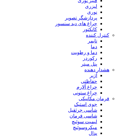
فیبر نوری
لیزری
نوری
پردازشگر تصویر
چراغ های دید سنسور
کانکتور
کنترل کننده
تایمر
دما
دما و رطوبت
رکوردر
پنل میتر
هشدار دهنده
آژیر
حفاظتی
چراغ آلارم
چراغ ستونی
فرمان مکانیکی
جوی استیک
شاسی جرثقیل
شاسی فرمان
لیمیت سوئیچ
میکروسوئیچ
پدال