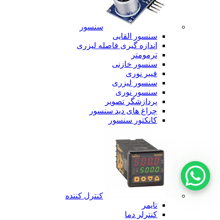
سنسور
سنسور القایی
اندازه گیری فاصله لیزری
ترمومتر
سنسور خازنی
فیبر نوری
سنسور لیزری
سنسور نوری
پردازشگر تصویر
چراغ های دید سنسور
کانکتور سنسور
کنترل کننده
تایمر
کنترلر دما