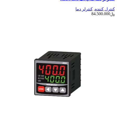
کنترل کننده
,
کنترلر دما
﷼
84.500.000