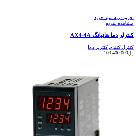
افزودن به سبد خرید
مشاهده سریع
کنترلر دما هانیانگ AX4-4A
کنترل کننده
,
کنترلر دما
﷼
103.400.000