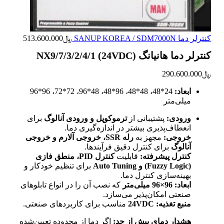
کنترلر دما SANUP KOREA / SDM7000N
﷼
513.600.000
کنترلر دما هانیانگ NX9/7/3/2/4/1 (24VDC)
﷼
290.600.000
ابعاد:
24*48، 48*48، 96*48، 48*96، 72*72، 96*96
میلی‌متر
ورودی:
پشتیبانی از
ترموکوپل و ورودی آنالوگ
برای
انعطاف‌پذیری بیشتر در اندازه‌گیری دما.
خروجی:
مجهز به
رله SSR، خروجی آلارم و خروجی
آنالوگ
برای کنترل دقیق فرآیندها.
کنترل پیشرفته:
قابلیت
کنترل PID، منطق فازی
(Fuzzy Logic) و Auto Tuning
برای تنظیم خودکار و
بهینه‌سازی کنترل دما.
ابعاد:
96×96 میلی‌متر
که نصب آن را در انواع تابلوهای
صنعتی امکان‌پذیر می‌سازد.
منبع تغذیه:
24VDC
مناسب برای کاربردهای صنعتی.
هشدار دمای بیش از حد:
اگر دما از محدوده تعیین‌شده