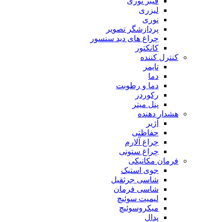
فیبر نوری
لیزری
نوری
پردازشگر تصویر
چراغ های دید سنسور
کانکتور
کنترل کننده
تایمر
دما
دما و رطوبت
رکوردر
پنل میتر
هشدار دهنده
آژیر
حفاظتی
چراغ آلارم
چراغ ستونی
فرمان مکانیکی
جوی استیک
شاسی جرثقیل
شاسی فرمان
لیمیت سوئیچ
میکروسوئیچ
پدال