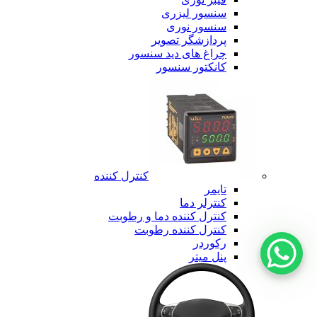
سنسور لیزری
سنسور نوری
پردازشگر تصویر
چراغ های دید سنسور
کانکتور سنسور
کنترل کننده
تایمر
کنترلر دما
کنترل کننده دما و رطوبت
کنترل کننده رطوبت
رکوردر
پنل میتر