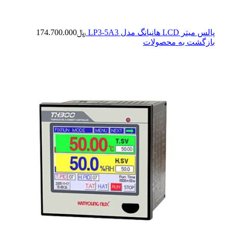
پالس میتر LCD هانیانگ مدل LP3-5A3
﷼
174.700.000
بازگشت به محصولات