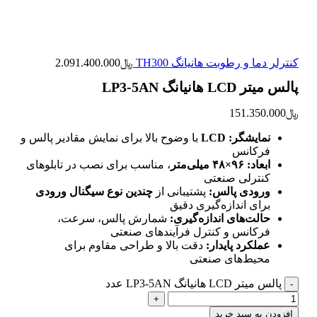
کنترلر دما و رطوبت هانیانگ TH300
﷼
2.091.400.000
پالس میتر LCD هانیانگ LP3-5AN
﷼
151.350.000
نمایشگر:
LCD
با وضوح بالا برای نمایش مقادیر پالس و
فرکانس
ابعاد:
۹۶×۴۸ میلی‌متر
، مناسب برای نصب در تابلوهای
کنترلی صنعتی
ورودی پالس:
پشتیبانی از
چندین نوع سیگنال ورودی
برای اندازه‌گیری دقیق
حالت‌های اندازه‌گیری:
شمارش پالس، سرعت،
فرکانس و کنترل فرآیندهای صنعتی
عملکرد پایدار:
دقت بالا و طراحی مقاوم برای
محیط‌های صنعتی
پالس میتر LCD هانیانگ LP3-5AN عدد
افزودن به سبد خرید