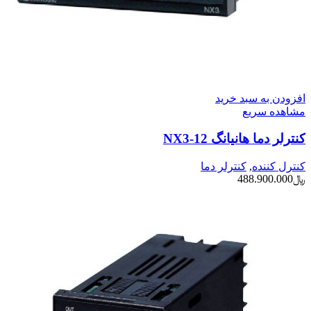
افزودن به سبد خرید
مشاهده سریع
کنترلر دما هانیانگ NX3-12
کنترل کننده
,
کنترلر دما
﷼
488.900.000