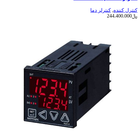
کنترل کننده
,
کنترلر دما
﷼
244.400.000