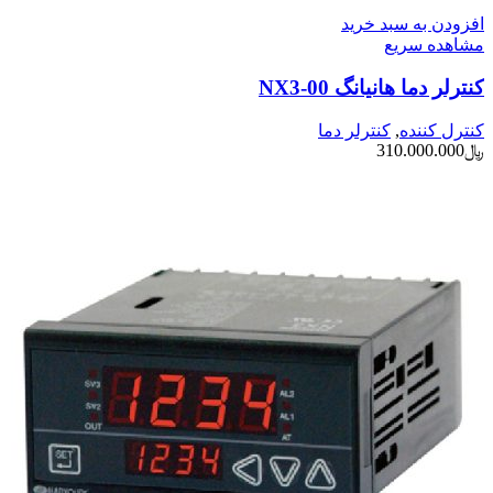
افزودن به سبد خرید
مشاهده سریع
کنترلر دما هانیانگ NX3-00
کنترل کننده
,
کنترلر دما
﷼
310.000.000