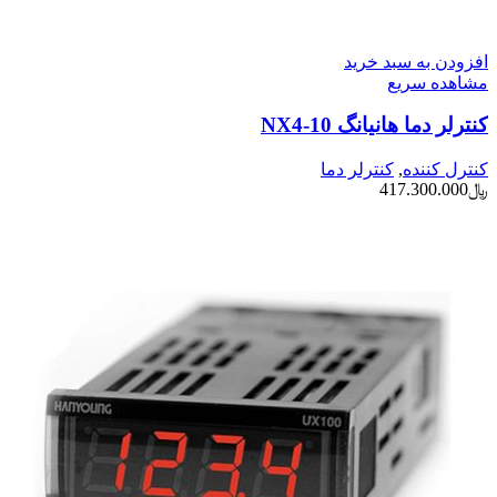
افزودن به سبد خرید
مشاهده سریع
کنترلر دما هانیانگ NX4-10
کنترل کننده
,
کنترلر دما
﷼
417.300.000