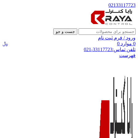
02133117723
جست و جو
ورود / فرم ثبت نام
﷼
0
موارد
0
تلفن تماس:33117723-021
فهرست